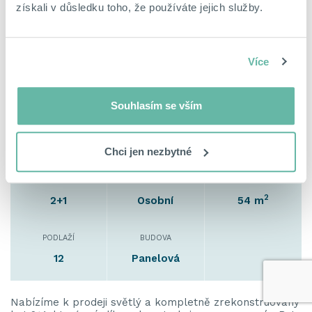
Číslo zakázky:
Aktualizace před 12 dny
získali v důsledku toho, že používáte jejich služby.
1170
Moderní 2+1 s lodžií po rekonstrukci
Více
Praha - Hostivař
Hledíková, Záběhlice, Praha, okres Hlavní město Praha
7 990 000 Kč
Souhlasím se vším
D
Hypotéka od 35 625 Kč/měsíc
D - Méně úsporná
SPOČÍTAT
Chci jen nezbytné
DISPOZICE
VLASTNICTVÍ
UŽITNÁ PLOCHA
2
2+1
Osobní
54 m
PODLAŽÍ
BUDOVA
12
Panelová
Nabízíme k prodeji světlý a kompletně zrekonstruovaný