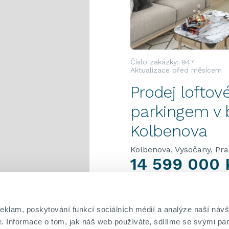
Číslo zakázky: 947
Aktualizace před měsícem
Prodej lofto
parkingem v b
Kolbenova
Kolbenova, Vysočany, Pr
14 599 000 
Hypotéka od 66 965 Kč/
SPOČÍTAT
reklam, poskytování funkcí sociálních médií a analýze naší návš
DISPOZICE
VLASTNICTVÍ
 Informace o tom, jak náš web používáte, sdílíme se svými par