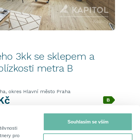
vého 3kk se sklepem a
lízkosti metra B
aha, okres Hlavní město Praha
Kč
B
měsíc
B - Velmi úsporná
Souhlasím se vším
těvnosti
UŽITNÁ
PODLAŽÍ
TYP BYTU
BUDOVA
tnery pro
PLOCHA