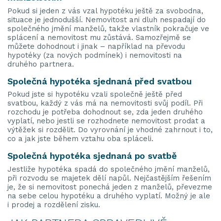
Pokud si jeden z vás vzal hypotéku ještě za svobodna,
situace je jednodušší. Nemovitost ani dluh nespadají do
společného jmění manželů, takže vlastník pokračuje ve
splácení a nemovitost mu zůstává. Samozřejmě se
můžete dohodnout i jinak – například na převodu
hypotéky (za nových podmínek) i nemovitosti na
druhého partnera.
Společná hypotéka sjednaná před svatbou
Pokud jste si hypotéku vzali společně ještě před
svatbou, každý z vás má na nemovitosti svůj podíl. Při
rozchodu je potřeba dohodnout se, zda jeden druhého
vyplatí, nebo jestli se rozhodnete nemovitost prodat a
výtěžek si rozdělit. Do vyrovnání je vhodné zahrnout i to,
co a jak jste během vztahu oba spláceli.
Společná hypotéka sjednaná po svatbě
Jestliže hypotéka spadá do společného jmění manželů,
při rozvodu se majetek dělí napůl. Nejčastějším řešením
je, že si nemovitost ponechá jeden z manželů, převezme
na sebe celou hypotéku a druhého vyplatí. Možný je ale
i prodej a rozdělení zisku.