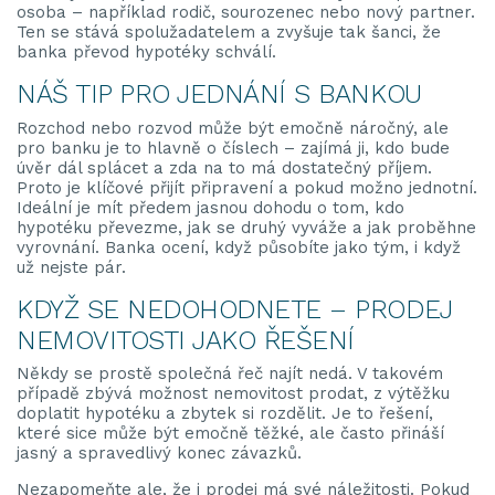
osoba – například rodič, sourozenec nebo nový partner.
Ten se stává spolužadatelem a zvyšuje tak šanci, že
banka převod hypotéky schválí.
NÁŠ TIP PRO JEDNÁNÍ S BANKOU
Rozchod nebo rozvod může být emočně náročný, ale
pro banku je to hlavně o číslech – zajímá ji, kdo bude
úvěr dál splácet a zda na to má dostatečný příjem.
Proto je klíčové přijít připravení a pokud možno jednotní.
Ideální je mít předem jasnou dohodu o tom, kdo
hypotéku převezme, jak se druhý vyváže a jak proběhne
vyrovnání. Banka ocení, když působíte jako tým, i když
už nejste pár.
KDYŽ SE NEDOHODNETE – PRODEJ
NEMOVITOSTI JAKO ŘEŠENÍ
Někdy se prostě společná řeč najít nedá. V takovém
případě zbývá možnost nemovitost prodat, z výtěžku
doplatit hypotéku a zbytek si rozdělit. Je to řešení,
které sice může být emočně těžké, ale často přináší
jasný a spravedlivý konec závazků.
Nezapomeňte ale, že i prodej má své náležitosti. Pokud