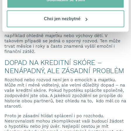
Ne každý rozvod probíhá stejně. Pokud se manželé
dokážou dohodnout na péči o děti, rozdělení majetku i
společných závazcích, jde o takzvaný nesporný rozvod.
Chci jen nezbytné
Ten bývá rychlejší, levnější a přináší méně stresu.
Jiná situace nastává, když dohoda není možná –
například ohledně majetku nebo výchovy dětí. V
takovém případě se jedná o sporný rozvod. Ten může
trvat měsíce i roky a často znamená vyšší emoční i
finanční zátěž.
DOPAD NA KREDITNÍ SKÓRE –
NENÁPADNÝ, ALE ZÁSADNÍ PROBLÉM
Rozchod nebo rozvod není jen o emocích a majetku.
Může mít i méně viditelný, ale velmi důležitý dopad – na
vaše kreditní skóre. Pokud hypotéku splácíte společně,
zodpovědní jste oba. A jakékoli zpoždění se propíše do
historie obou partnerů, bez ohledu na to, kdo měl co na
starosti.
Proto je zásadní hlídat splácení i po rozchodu.
Nesrovnalosti mohou zkomplikovat vaši budoucí žádost
o hypotéku nebo jiný úvěr. Nejlepší cestou je mít