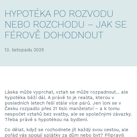
HYPOTÉKA PO ROZVODU
NEBO ROZCHODU – JAK SE
FÉROVĚ DOHODNOUT
13. listopadu 2025
Láska může vyprchat, vztah se může rozpadnout… ale
hypotéka běží dál. A právě to je realita, kterou v
posledních letech řeší stále více párů. Jen loni se v
Česku rozpadlo přes 21 tisíc manželství – a k tomu
nespočet vztahů bez svatby, ale se společnými závazky.
Třeba právě s hypotékou na bydlení.
Co dělat, když se rozhodnete jít každý svou cestou, ale
pořád vás spojují splátky za dům nebo byt? Připravili