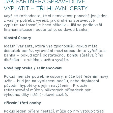
JAK PARTNERA SPRAVEDLIVĚ
VYPLATIT – TŘI HLAVNÍ CESTY
Když se rozhodnete, že si nemovitost ponechá jen jeden
z vás, je potřeba vyřešit, jak druhého spravedlivě
vyplatit. Možností je hned několik – liší se podle vaší
finanční situace i podle toho, co dovolí banka.
Vlastní úspory
Ideální varianta, která vše zjednoduší. Pokud máte
dostatek peněz, vyrovnání mezi sebou tímto vyřešíte a
banka – pokud uzná dostatečnou bonitu zůstávajícího
dlužníka – druhého z úvěru vyváže.
Nová hypotéka / refinancování
Pokud nemáte potřebné úspory, může být řešením nový
úvěr – buď jen na vyplacení podílu, nebo doplacení
původní hypotéky s jejím navýšením. Protože
refinancování může v některých případech být i
výhodné, díky nižší úrokové sazbě.
Přizvání třetí osoby
Pokud jeden příjem nestačí, může do hry vstoupit třetí