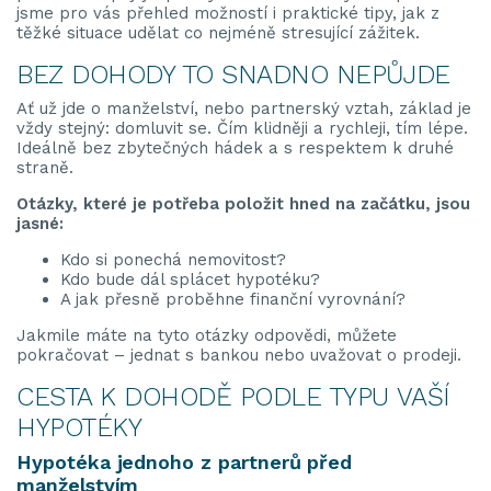
jsme pro vás přehled možností i praktické tipy, jak z
těžké situace udělat co nejméně stresující zážitek.
BEZ DOHODY TO SNADNO NEPŮJDE
Ať už jde o manželství, nebo partnerský vztah, základ je
vždy stejný: domluvit se. Čím klidněji a rychleji, tím lépe.
Ideálně bez zbytečných hádek a s respektem k druhé
straně.
Otázky, které je potřeba položit hned na začátku, jsou
jasné:
Kdo si ponechá nemovitost?
Kdo bude dál splácet hypotéku?
A jak přesně proběhne finanční vyrovnání?
Jakmile máte na tyto otázky odpovědi, můžete
pokračovat – jednat s bankou nebo uvažovat o prodeji.
CESTA K DOHODĚ PODLE TYPU VAŠÍ
HYPOTÉKY
Hypotéka jednoho z partnerů před
manželstvím