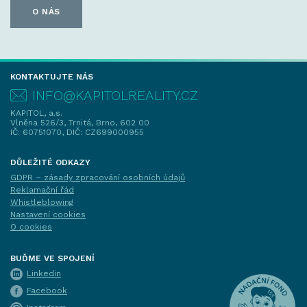
O NÁS
KONTAKTUJTE NÁS
INFO@KAPITOLREALITY.CZ
KAPITOL, a.s.
Vlněna 526/3, Trnitá, Brno, 602 00
IČ: 60751070, DIČ: CZ699000955
DŮLEŽITÉ ODKAZY
GDPR – zásady zpracování osobních údajů
Reklamační řád
Whistleblowing
Nastavení cookies
O cookies
BUĎME VE SPOJENÍ
Linkedin
Facebook