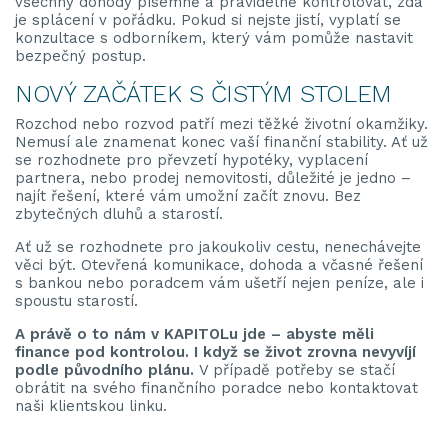
všechny dohody písemně a pravidelně kontrolovat, zda
je splácení v pořádku. Pokud si nejste jistí, vyplatí se
konzultace s odborníkem, který vám pomůže nastavit
bezpečný postup.
NOVÝ ZAČÁTEK S ČISTÝM STOLEM
Rozchod nebo rozvod patří mezi těžké životní okamžiky.
Nemusí ale znamenat konec vaší finanční stability. Ať už
se rozhodnete pro převzetí hypotéky, vyplacení
partnera, nebo prodej nemovitosti, důležité je jedno –
najít řešení, které vám umožní začít znovu. Bez
zbytečných dluhů a starostí.
Ať už se rozhodnete pro jakoukoliv cestu, nenechávejte
věci být. Otevřená komunikace, dohoda a včasné řešení
s bankou nebo poradcem vám ušetří nejen peníze, ale i
spoustu starostí.
A právě o to nám v KAPITOLu jde – abyste měli
finance pod kontrolou. I když se život zrovna nevyvíjí
podle původního plánu.
V případě potřeby se
stačí
obrátit na svého finančního poradce nebo kontaktovat
naši klientskou linku.