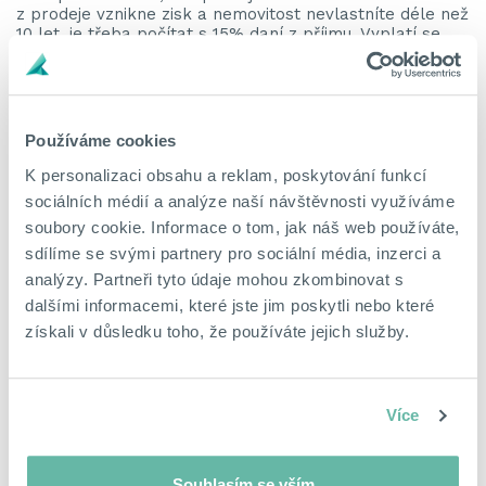
z prodeje vznikne zisk a nemovitost nevlastníte déle než
10 let, je třeba počítat s 15% daní z příjmu. Vyplatí se
proto dopředu promyslet, kolik vám po splacení
hypotéky a odvedení případné daně skutečně zůstane.
NA CO SI DÁT POZOR PŘI FINANČNÍM
VYROVNÁNÍ
Používáme cookies
K personalizaci obsahu a reklam, poskytování funkcí
Při rozchodu nebo rozvodu se snadno stane, že každý
vidí hodnotu nemovitosti trochu jinak. Proto je dobré
sociálních médií a analýze naší návštěvnosti využíváme
vycházet z reálné tržní ceny, nejlépe potvrzené
soubory cookie. Informace o tom, jak náš web používáte,
nezávislým odhadem. Ten poskytne pevný základ pro
sdílíme se svými partnery pro sociální média, inzerci a
férové vyrovnání.
analýzy. Partneři tyto údaje mohou zkombinovat s
Důležité je také nezapomenout na výdaje, které během
dalšími informacemi, které jste jim poskytli nebo které
vztahu do nemovitosti padly – ať už jde o splátky
hypotéky, nebo třeba rekonstrukci a vybavení. Vše, co
získali v důsledku toho, že používáte jejich služby.
máte doloženo účtenkami či smlouvami, vám při jednání
ulehčí cestu a sníží riziko sporů.
ROZVOD V PRAXI – KDYŽ
Více
SPOLUPRACUJETE VS. KDYŽ SE
PŘETE
Souhlasím se vším