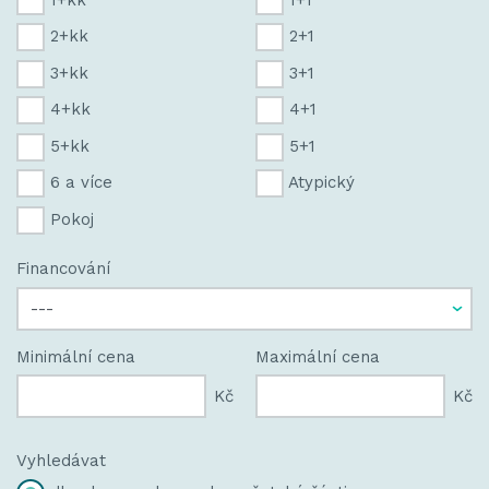
2+kk
2+1
3+kk
3+1
4+kk
4+1
5+kk
5+1
6 a více
Atypický
Pokoj
Financování
Minimální cena
Maximální cena
Kč
Kč
Vyhledávat