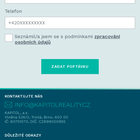
Telefon
Seznámil/a jsem se s podmínkami
zpracování
osobních údajů
KONTAKTUJTE NÁS
INFO@KAPITOLREALITY.CZ
KAPITOL, a.s.
Vlněna 526/3, Trnitá, Brno, 602 00
IČ: 60751070, DIČ: CZ699000955
DŮLEŽITÉ ODKAZY