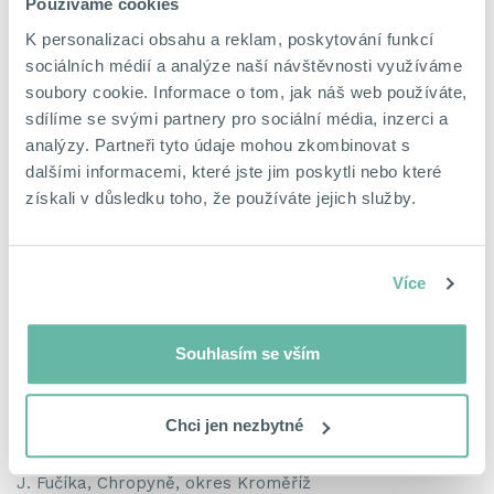
Používáme cookies
K personalizaci obsahu a reklam, poskytování funkcí
sociálních médií a analýze naší návštěvnosti využíváme
soubory cookie. Informace o tom, jak náš web používáte,
Moderní byt 1+1 po rekonstrukci s možností okamžitého nastěhování – Teplice, ul. Fügnerova
sdílíme se svými partnery pro sociální média, inzerci a
Fügnerova, Trnovany, Teplice, okres Teplice
analýzy. Partneři tyto údaje mohou zkombinovat s
1 850 000 Kč
dalšími informacemi, které jste jim poskytli nebo které
získali v důsledku toho, že používáte jejich služby.
Více
Souhlasím se vším
Chci jen nezbytné
prodej bytové jednotky 2+1 Chropyně
J. Fučíka, Chropyně, okres Kroměříž