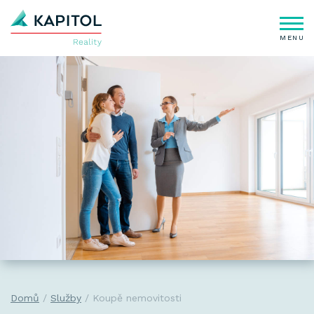
MENU
Domů
Služby
Koupě nemovitosti