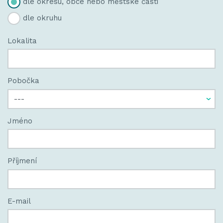
dle okresu, obce nebo městské části
dle okruhu
Lokalita
Pobočka
Jméno
Příjmení
E-mail