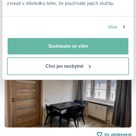
získali v důsledku toho, že používáte jejich služby.
Do oblíbených
Pronájem bytu 2+kk, Praha 4 – Michle
Více
Mezipolí, Michle, Praha, okres Hlavní město Praha
Panelová
Velmi dobrý
19 500 Kč za měsíc
Souhlasím se vším
Chci jen nezbytné
Do oblíbených