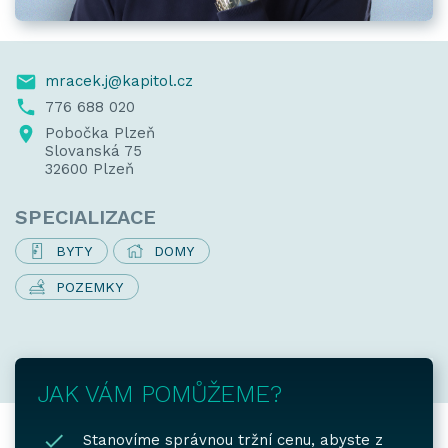
mracek.j@kapitol.cz
776 688 020
Pobočka Plzeň
Slovanská 75
32600 Plzeň
SPECIALIZACE
BYTY
DOMY
POZEMKY
JAK VÁM POMŮŽEME?
Stanovíme správnou tržní cenu, abyste z