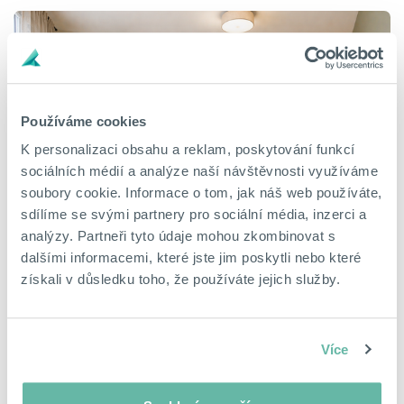
Používáme cookies
K personalizaci obsahu a reklam, poskytování funkcí
sociálních médií a analýze naší návštěvnosti využíváme
soubory cookie. Informace o tom, jak náš web používáte,
sdílíme se svými partnery pro sociální média, inzerci a
Prodej bytu 3+1 v Dobřanech
analýzy. Partneři tyto údaje mohou zkombinovat s
F. X. Nohy, Dobřany, okres Plzeň-jih
dalšími informacemi, které jste jim poskytli nebo které
4 721 000 Kč
získali v důsledku toho, že používáte jejich služby.
DALŠÍ NABÍDKY
Více