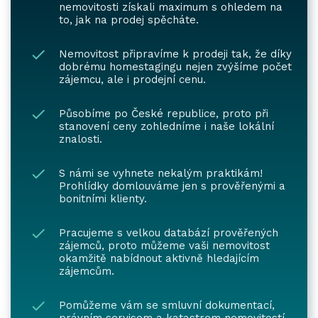
nemovitosti získali maximum s ohledem na
to, jak na prodej spěcháte.
Nemovitost připravíme k prodeji tak, že díky
dobrému homestagingu nejen zvýšíme počet
zájemcu, ale i prodejní cenu.
Působíme po České republice, proto při
stanovení ceny zohledníme i naše lokální
znalosti.
S námi se vyhnete nekalým praktikám!
Prohlídky domlouváme jen s prověřenými a
bonitními klienty.
Pracujeme s velkou databází prověřených
zájemců, proto můžeme vaši nemovitost
okamžitě nabídnout aktivně hledajícím
zájemcům.
Pomůžeme vám se smluvní dokumentací,
právním servisem a katastrem nemovitostí.