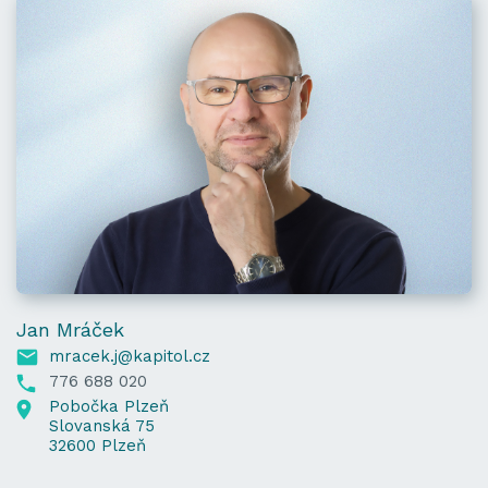
Jan Mráček
mracek.j@kapitol.cz
776 688 020
Pobočka Plzeň
Slovanská 75
32600 Plzeň