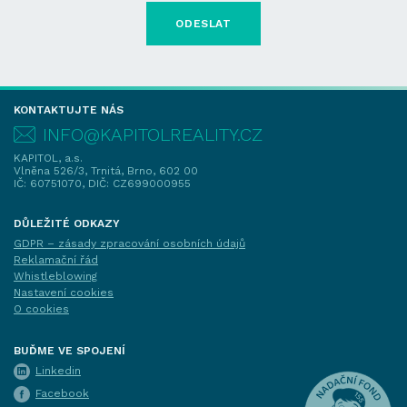
KONTAKTUJTE NÁS
INFO@KAPITOLREALITY.CZ
KAPITOL, a.s.
Vlněna 526/3, Trnitá, Brno, 602 00
IČ: 60751070, DIČ: CZ699000955
DŮLEŽITÉ ODKAZY
GDPR – zásady zpracování osobních údajů
Reklamační řád
Whistleblowing
Nastavení cookies
O cookies
BUĎME VE SPOJENÍ
Linkedin
Facebook