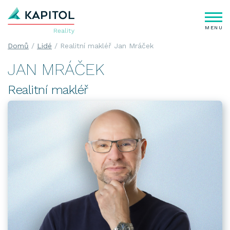
MENU
Domů
Lidé
Realitní makléř Jan Mráček
JAN MRÁČEK
Realitní makléř